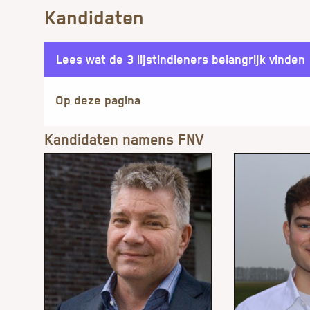
Kandidaten
Lees wat de 3 lijstindieners belangrijk vinden
Kandidaten namens FNV