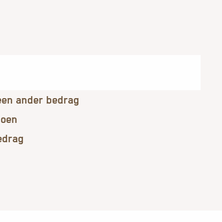
een ander bedrag
ioen
edrag